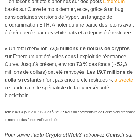
– en tokens ont été siphonnés sur des pools
Ethereum
basés sur Curve le mois dernier, et ce, grâce à un bug
dans certaines versions de Vyper, un langage de
programmation ETH. A noter qu’une partie des jetons avait
été récupérée par des white hats et a depuis été restituée.
« Un total d’environ
73,5 millions de dollars de cryptos
sur Ethereum ont été volés dans l’exploit de réentrance
Curve. Jusqu’à présent, environ
73 %
des fonds (~ 52,3
millions de dollars) ont été renvoyés. Les
19,7 millions de
dollars restants
n’ont pas encore été restitués »,
a tweeté
ce lundi matin le spécialiste de la cybersécurité
blockchain.
Article mis à jour le 07/08/2023 à 8h53 : Ajout du commentaire de Peckshield précisant
le montant des fonds volés/resitués.
Pour suivre l’
actu Crypto
et
Web3
, retrouvez
Coins
.fr
sur