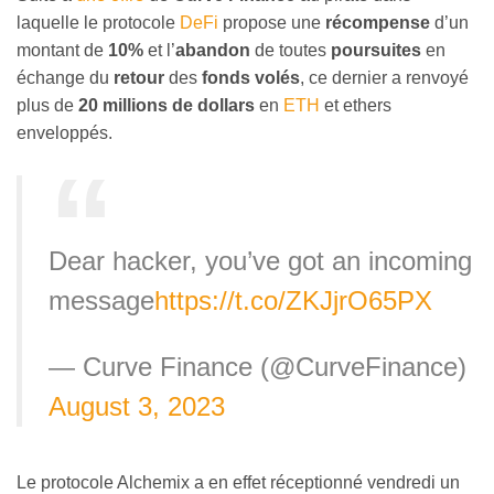
laquelle le protocole
DeFi
propose une
récompense
d’un
montant de
10%
et l’
abandon
de toutes
poursuites
en
échange du
retour
des
fonds volés
, ce dernier a renvoyé
plus de
20 millions de dollars
en
ETH
et ethers
enveloppés.
Dear hacker, you’ve got an incoming
message
https://t.co/ZKJjrO65PX
— Curve Finance (@CurveFinance)
August 3, 2023
Le protocole Alchemix a en effet réceptionné vendredi un