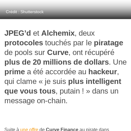
Crédit : Shutterstock
JPEG’d
et
Alchemix
, deux
protocoles
touchés par le
piratage
de pools sur
Curve
, ont récupéré
plus de 20 millions de dollars
. Une
prime
a été accordée au
hackeur
,
qui clame
«
je suis
plus intelligent
que vous tous
, putain !
»
dans un
message on-chain.
Suite à
une offre
de
Curve Finance
au pirate dans