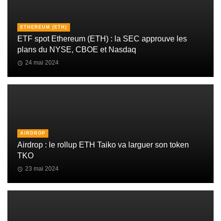
ETHEREUM (ETH)
ETF spot Ethereum (ETH) : la SEC approuve les
plans du NYSE, CBOE et Nasdaq
24 mai 2024
AIRDROP
Airdrop : le rollup ETH Taiko va larguer son token
TKO
23 mai 2024