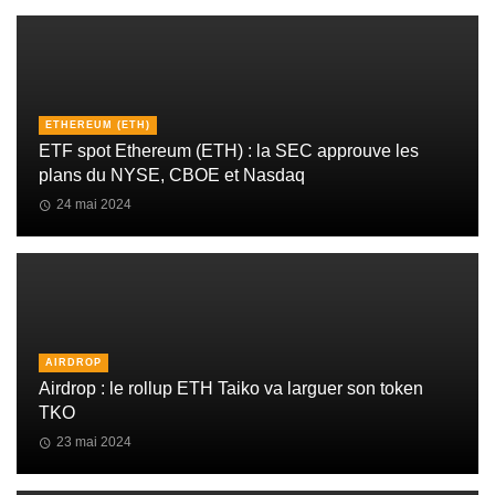
ETHEREUM (ETH)
ETF spot Ethereum (ETH) : la SEC approuve les
plans du NYSE, CBOE et Nasdaq
24 mai 2024
AIRDROP
Airdrop : le rollup ETH Taiko va larguer son token
TKO
23 mai 2024