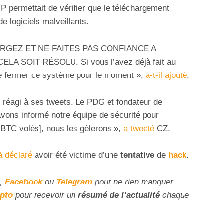
 permettait de vérifier que le téléchargement
de logiciels malveillants.
ÉCHARGEZ ET NE FAITES PAS CONFIANCE A
A SOIT RÉSOLU. Si vous l’avez déjà fait au
de fermer ce système pour le moment »,
a-t-il ajouté
.
t réagi à ses tweets. Le PDG et fondateur de
 avons informé notre équipe de sécurité pour
s BTC volés], nous les gèlerons »,
a tweeté
CZ.
à déclaré
avoir été victime d’une
tentative
de
hack
.
,
Facebook
ou
Telegram
pour ne rien manquer.
ypto
pour recevoir un
résumé de l’actualité
chaque