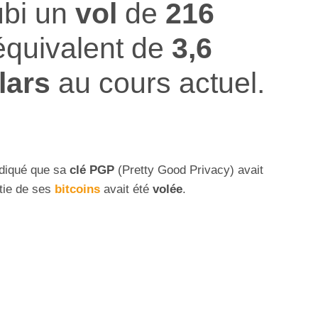
ubi un
vol
de
216
l’équivalent de
3,6
lars
au cours actuel.
diqué que sa
clé PGP
(Pretty Good Privacy) avait
tie de ses
bitcoins
avait été
volée
.