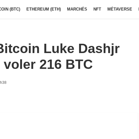
COIN (BTC)
ETHEREUM (ETH)
MARCHÉS
NFT
MÉTAVERSE
itcoin Luke Dashjr
it voler 216 BTC
9h38