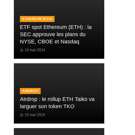
ETHEREUM (ETH)
ETF spot Ethereum (ETH) : la
SEC approuve les plans du
NYSE, CBOE et Nasdaq
24 mai 2024
AIRDROP
Airdrop : le rollup ETH Taiko va
larguer son token TKO
23 mai 2024