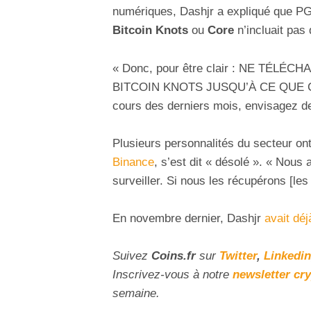
numériques, Dashjr a expliqué que PGP
Bitcoin Knots
ou
Core
n’incluait pas 
« Donc, pour être clair : NE TÉL
BITCOIN KNOTS JUSQU’À CE QUE CEL
cours des derniers mois, envisagez 
Plusieurs personnalités du secteur on
Binance
, s’est dit « désolé ». « Nous
surveiller. Si nous les récupérons [le
En novembre dernier, Dashjr
avait déj
Suivez
Coins
.fr
sur
Twitter
,
Linkedin
Inscrivez-vous à notre
newsletter cr
semaine.