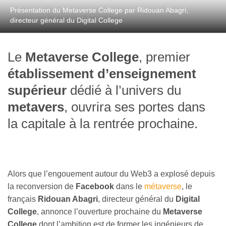
Présentation du Metaverse College par Ridouan Abagri,
directeur général du Digital College
Le
Metaverse College
, premier
établissement d’enseignement
supérieur
dédié à l’univers du
metavers
, ouvrira ses portes dans
la capitale à la rentrée prochaine.
Alors que l’engouement autour du Web3 a explosé depuis
la reconversion de
Facebook
dans le
métaverse
, le
français
Ridouan Abagri
, directeur général du
Digital
College
, annonce l’ouverture prochaine du
Metaverse
College
dont l’ambition est de former les ingénieurs de