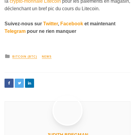
la
crypto-monnaie Litecoin
pour les paiements en magasin,
déclenchant un bref pic du cours du Litecoin.
Suivez-nous sur
Twitter
,
Facebook
et maintenant
Telegram
pour ne rien manquer
BITCOIN (BTC)
NEWS
JUDITH BREGMAN