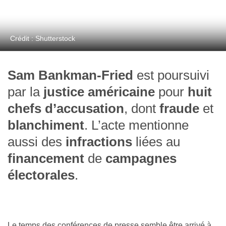
Crédit : Shutterstock
Sam Bankman-Fried
est poursuivi
par la
justice américaine
pour
huit
chefs d’accusation
, dont
fraude
et
blanchiment
. L’acte mentionne
aussi des
infractions
liées au
financement
de
campagnes
électorales
.
Le temps des conférences de presse semble être arrivé à