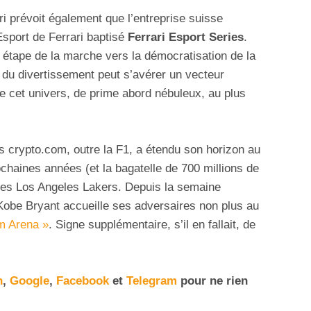
ri prévoit également que l’entreprise suisse
 Esport de Ferrari baptisé
Ferrari Esport Series
.
 étape de la marche vers la démocratisation de la
du divertissement peut s’avérer un vecteur
re cet univers, de prime abord nébuleux, au plus
 crypto.com, outre la F1, a étendu son horizon au
ochaines années (et la bagatelle de 700 millions de
ques Los Angeles Lakers. Depuis la semaine
u Kobe Bryant accueille ses adversaires non plus au
m Arena »
. Signe supplémentaire, s’il en fallait, de
n
,
Google
,
Facebook
et
Telegram
pour ne rien