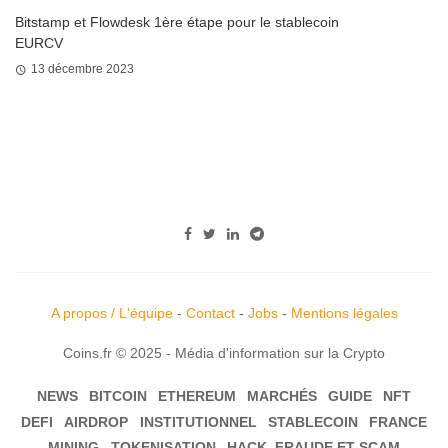
Bitstamp et Flowdesk 1ère étape pour le stablecoin
EURCV
13 décembre 2023
A propos / L'équipe
-
Contact
-
Jobs
-
Mentions légales
Coins.fr © 2025 - Média d'information sur la Crypto
NEWS
BITCOIN
ETHEREUM
MARCHÉS
GUIDE
NFT
DEFI
AIRDROP
INSTITUTIONNEL
STABLECOIN
FRANCE
MINING
TOKENISATION
HACK, FRAUDE ET SCAM