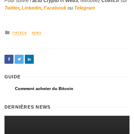
Pour suivre l’
actu Crypto
et
Web3
, retrouvez
Coins
.fr
sur
Twitter
,
Linkedin
,
Facebook
ou
Telegram
FINTECH
NEWS
GUIDE
Comment acheter du Bitcoin
DERNIÈRES NEWS