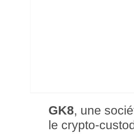
GK8
, une soci
le crypto-custo