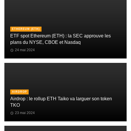
ETHEREUM (ETH)
ETF spot Ethereum (ETH) : la SEC approuve les
plans du NYSE, CBOE et Nasdaq
24 mai 2024
AIRDROP
Airdrop : le rollup ETH Taiko va larguer son token
TKO
23 mai 2024