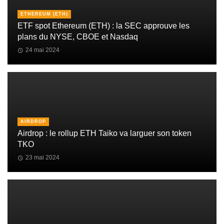
ETHEREUM (ETH)
ETF spot Ethereum (ETH) : la SEC approuve les
plans du NYSE, CBOE et Nasdaq
24 mai 2024
AIRDROP
Airdrop : le rollup ETH Taiko va larguer son token
TKO
23 mai 2024