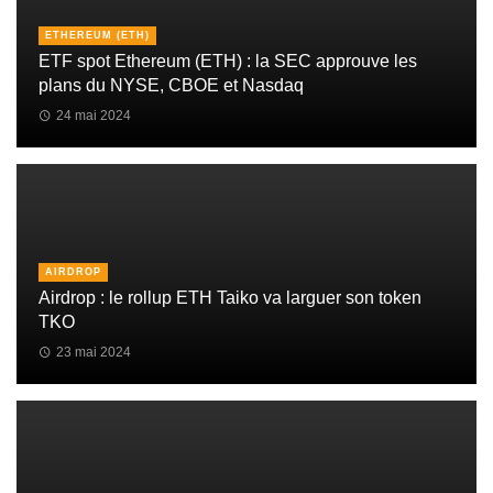
ETHEREUM (ETH)
ETF spot Ethereum (ETH) : la SEC approuve les
plans du NYSE, CBOE et Nasdaq
24 mai 2024
AIRDROP
Airdrop : le rollup ETH Taiko va larguer son token
TKO
23 mai 2024