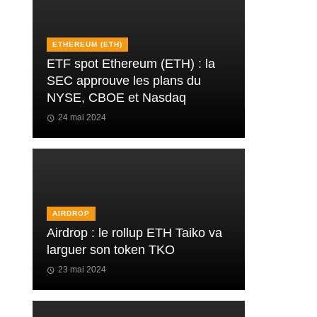
ETHEREUM (ETH)
ETF spot Ethereum (ETH) : la
SEC approuve les plans du
NYSE, CBOE et Nasdaq
24 mai 2024
AIRDROP
Airdrop : le rollup ETH Taiko va
larguer son token TKO
23 mai 2024