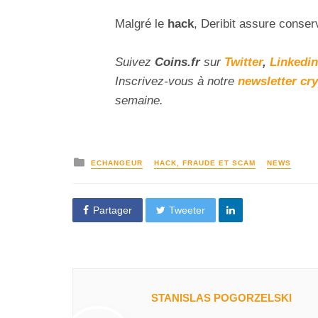
Malgré le
hack
, Deribit assure conser
Suivez
Coins
.fr
sur
Twitter
,
Linkedin
Inscrivez-vous à notre
newsletter cr
semaine.
ECHANGEUR
HACK, FRAUDE ET SCAM
NEWS
Partager
Tweeter
STANISLAS POGORZELSKI