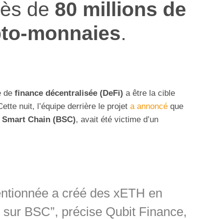
rès de
80 millions de
pto-monnaies
.
e de
finance décentralisée (DeFi)
a être la cible
Cette nuit, l’équipe derrière le projet
a annoncé
que
 Smart Chain (BSC)
, avait été victime d’un
entionnée a créé des xETH en
r sur BSC”, précise Qubit Finance,