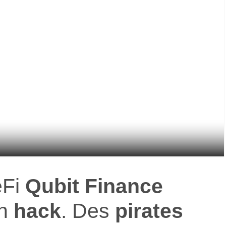
eFi
Qubit Finance
un
hack
. Des
pirates