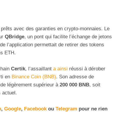
 prêts avec des garanties en crypto-monnaies. Le
ur
QBridge
, un pont qui facilite l’échange de jetons
 l’application permettait de retirer des tokens
ns ETH.
chain
Certik
, l’assaillant
a ainsi
réussi à dérober
rti en
Binance Coin (BNB)
. Son adresse de
olde légèrement supérieur à
200 000 BNB
, soit
 actuel.
n
,
Google
,
Facebook
ou
Telegram
pour ne rien