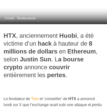
Crédit : Shutterstock
HTX
, anciennement
Huobi
, a été
victime d’un
hack
à hauteur de
8
millions de dollars
en
Ethereum
,
selon
Justin Sun
. L
a bourse
crypto
annonce
couvrir
entièrement les
pertes
.
Le fondateur de
Tron
et ‘conseiller’ de
HTX
a annoncé
lundi sur X que l’exchange avait subi une attaque et perdu