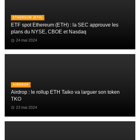
ETHEREUM (ETH)
ETF spot Ethereum (ETH) : la SEC approuve les
plans du NYSE, CBOE et Nasdaq
24 mai 2024
AIRDROP
Airdrop : le rollup ETH Taiko va larguer son token
TKO
23 mai 2024