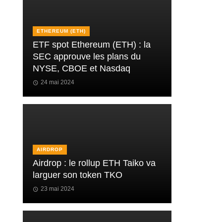
ETHEREUM (ETH)
ETF spot Ethereum (ETH) : la
SEC approuve les plans du
NYSE, CBOE et Nasdaq
24 mai 2024
AIRDROP
Airdrop : le rollup ETH Taiko va
larguer son token TKO
23 mai 2024