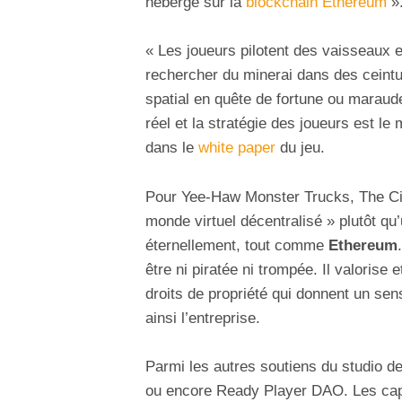
hébergé sur la
blockchain Ethereum
»
« Les joueurs pilotent des vaisseaux e
rechercher du minerai dans des ceintu
spatial en quête de fortune ou maraud
réel et la stratégie des joueurs est l
dans le
white paper
du jeu.
Pour Yee-Haw Monster Trucks, The Cit
monde virtuel décentralisé » plutôt qu’
éternellement, tout comme
Ethereum
être ni piratée ni trompée. Il valorise 
droits de propriété qui donnent un sens
ainsi l’entreprise.
Parmi les autres soutiens du studio d
ou encore Ready Player DAO. Les capi