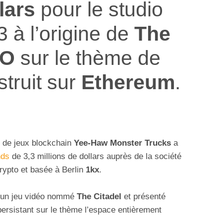
lars
pour le studio
 à l’origine de
The
O
sur le thème de
truit sur
Ethereum
.
r de jeux blockchain
Yee-Haw Monster Trucks
a
nds
de 3,3 millions de dollars auprès de la société
crypto et basée à Berlin
1kx
.
r un jeu vidéo nommé
The Citadel
et présenté
rsistant sur le thème l’espace entièrement