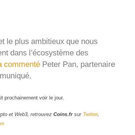
jet le plus ambitieux que nous
ent dans l’écosystème des
a commenté
Peter Pan, partenaire
mmuniqué.
t prochainement voir le jour.
ypto et Web3, retrouvez
Coins
.fr
sur
Twitter
,
am