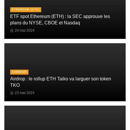
ETHEREUM (ETH)
ETF spot Ethereum (ETH) : la SEC approuve les
plans du NYSE, CBOE et Nasdaq
24 mai 2024
AIRDROP
Airdrop : le rollup ETH Taiko va larguer son token
TKO
23 mai 2024