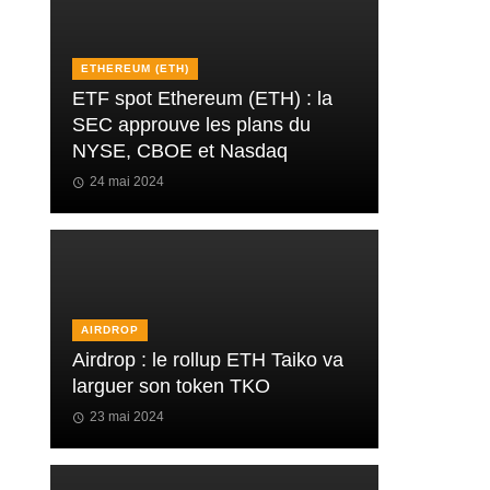
ETHEREUM (ETH)
ETF spot Ethereum (ETH) : la
SEC approuve les plans du
NYSE, CBOE et Nasdaq
24 mai 2024
AIRDROP
Airdrop : le rollup ETH Taiko va
larguer son token TKO
23 mai 2024