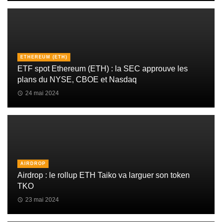
ETHEREUM (ETH)
ETF spot Ethereum (ETH) : la SEC approuve les
plans du NYSE, CBOE et Nasdaq
24 mai 2024
AIRDROP
Airdrop : le rollup ETH Taiko va larguer son token
TKO
23 mai 2024