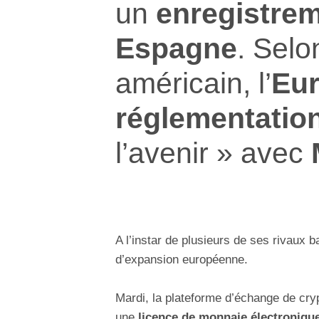
un
enregistrem
Espagne
. Selo
américain, l’
Eu
réglementatio
l’avenir » avec
A l’instar de plusieurs de ses rivaux 
d’expansion européenne.
Mardi, la plateforme d’échange de cry
une
licence de monnaie électroniqu