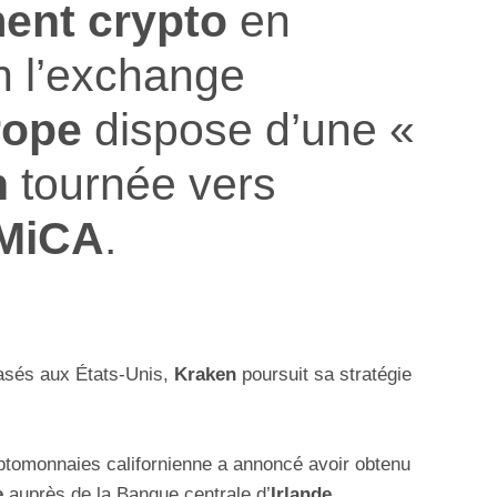
ent crypto
en
n l’exchange
rope
dispose d’une «
n
tournée vers
MiCA
.
basés aux États-Unis,
Kraken
poursuit sa stratégie
ptomonnaies californienne a annoncé avoir obtenu
e
auprès de la Banque centrale d’
Irlande
.