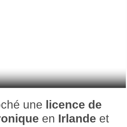
oché une
licence de
ronique
en
Irlande
et