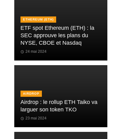
ETHEREUM (ETH)
ETF spot Ethereum (ETH) : la
SEC approuve les plans du
NYSE, CBOE et Nasdaq
24 mai 2024
AIRDROP
Airdrop : le rollup ETH Taiko va
larguer son token TKO
23 mai 2024