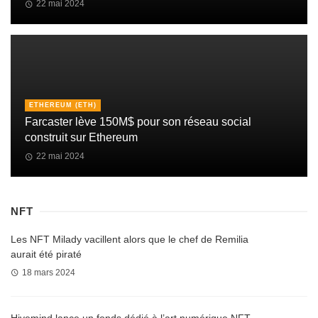
22 mai 2024
ETHEREUM (ETH)
Farcaster lève 150M$ pour son réseau social
construit sur Ethereum
22 mai 2024
NFT
Les NFT Milady vacillent alors que le chef de Remilia
aurait été piraté
18 mars 2024
Hivemind lance un fonds dédié à l’art numérique NFT