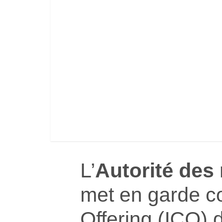
L’
Autorité des
met en garde con
Offering (ICO) d