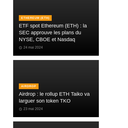
ETHEREUM (ETH)
ETF spot Ethereum (ETH) : la
SEC approuve les plans du
NYSE, CBOE et Nasdaq
24 mai 2024
AIRDROP
Airdrop : le rollup ETH Taiko va
larguer son token TKO
23 mai 2024