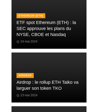
ETHEREUM (ETH)
ETF spot Ethereum (ETH) : la
SEC approuve les plans du
NYSE, CBOE et Nasdaq
24 mai 2024
AIRDROP
Airdrop : le rollup ETH Taiko va
larguer son token TKO
23 mai 2024