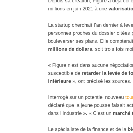
Depuis sa création,
Figure
a déjà coll
millions en juin 2021 à une
valorisati
La startup cherchait l’an dernier à leve
personnes proches du dossier citées
bouleverser ses plans. Elle compterai
millions de dollars
, soit trois fois m
« Figure n’est dans aucune négociation
susceptible de
retarder la levée de f
inférieure
», ont précisé les sources.
Interrogé sur un potentiel nouveau
tou
déclaré que la jeune pousse faisait a
dans l’industrie ». « C’est un
marché t
Le spécialiste de la finance et de la
bl