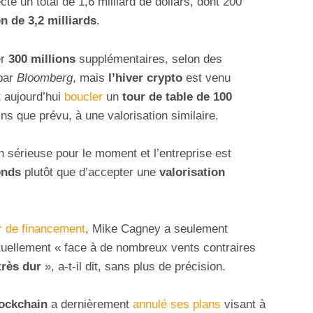
ecté un total de 1,6 milliard de dollars, dont 200
on de 3,2 milliards
.
r
300 millions
supplémentaires, selon des
 par
Bloomberg
, mais
l’hiver crypto
est venu
t aujourd’hui
boucler
un
tour de table de 100
oins que prévu, à une valorisation similaire.
 sérieuse pour le moment et l’entreprise est
onds
plutôt que d’accepter une
valorisation
r de financement
, Mike Cagney a seulement
ctuellement « face à de nombreux vents contraires
rès dur
», a-t-il dit, sans plus de précision.
ockchain
a dernièrement
annulé ses plans
visant à