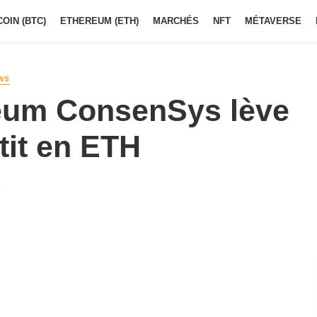
COIN (BTC)
ETHEREUM (ETH)
MARCHÉS
NFT
MÉTAVERSE
WS
reum ConsenSys lève
tit en ETH
8