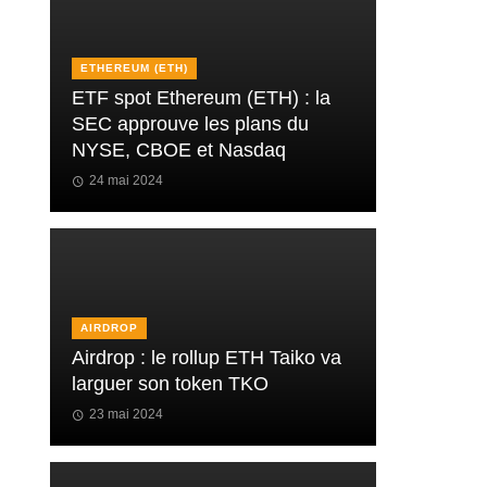
ETHEREUM (ETH)
ETF spot Ethereum (ETH) : la
SEC approuve les plans du
NYSE, CBOE et Nasdaq
24 mai 2024
AIRDROP
Airdrop : le rollup ETH Taiko va
larguer son token TKO
23 mai 2024