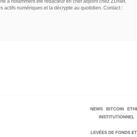
he a notamment été rédacteur en chef adjoint chez ZDNet.
des actifs numériques et la décrypte au quotidien. Contact :
NEWS
BITCOIN
ETH
INSTITUTIONNEL
s
LEVÉES DE FONDS ET