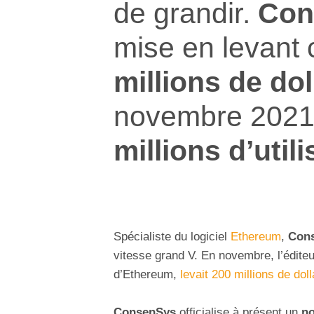
de grandir.
Con
mise en levant 
millions de dol
novembre 202
millions d’util
Spécialiste du logiciel
Ethereum
,
Con
vitesse grand V. En novembre, l’édite
d’Ethereum,
levait 200 millions de doll
ConsenSys
officialise à présent un
no