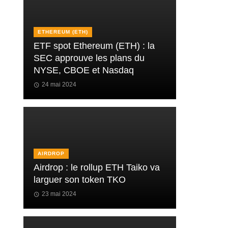
ETHEREUM (ETH)
ETF spot Ethereum (ETH) : la
SEC approuve les plans du
NYSE, CBOE et Nasdaq
24 mai 2024
AIRDROP
Airdrop : le rollup ETH Taiko va
larguer son token TKO
23 mai 2024