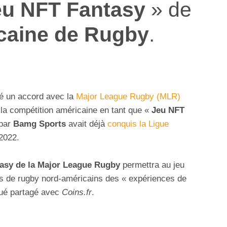
eu NFT Fantasy
» de
caine de Rugby
.
né un accord avec la
Major League Rugby (MLR)
 la compétition américaine en tant que «
Jeu NFT
 par
Bamg Sports
avait déjà
conquis la Ligue
2022.
tasy de la Major League Rugby
permettra au jeu
tes de rugby nord-américains des « expériences de
ué partagé avec
Coins.fr
.