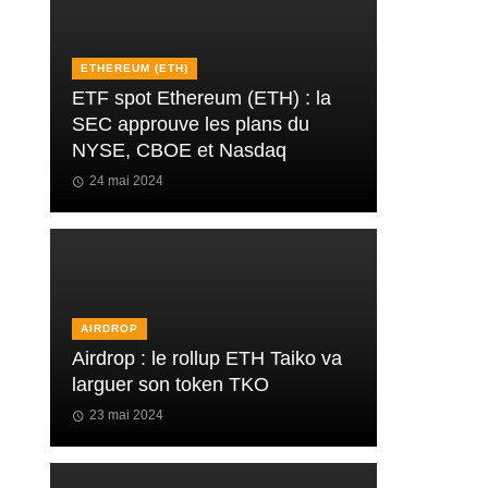
ETHEREUM (ETH)
ETF spot Ethereum (ETH) : la
SEC approuve les plans du
NYSE, CBOE et Nasdaq
24 mai 2024
AIRDROP
Airdrop : le rollup ETH Taiko va
larguer son token TKO
23 mai 2024