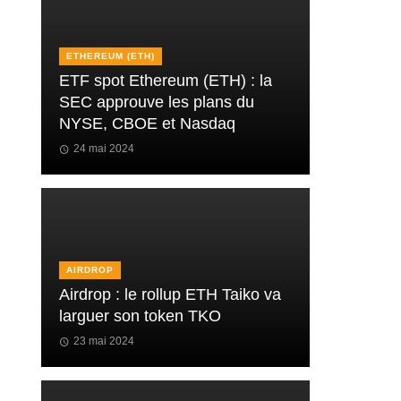
ETHEREUM (ETH)
ETF spot Ethereum (ETH) : la
SEC approuve les plans du
NYSE, CBOE et Nasdaq
24 mai 2024
AIRDROP
Airdrop : le rollup ETH Taiko va
larguer son token TKO
23 mai 2024