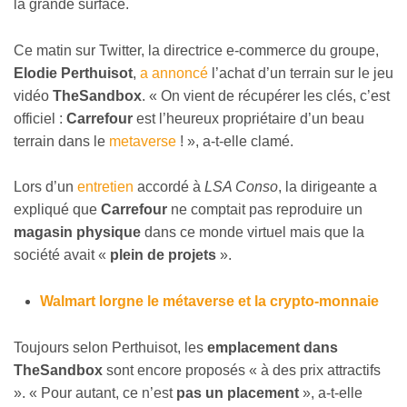
la grande surface.
Ce matin sur Twitter, la directrice e-commerce du groupe,
Elodie Perthuisot
,
a annoncé
l’achat d’un terrain sur le jeu
vidéo
TheSandbox
. « On vient de récupérer les clés, c’est
officiel :
Carrefour
est l’heureux propriétaire d’un beau
terrain dans le
metaverse
! », a-t-elle clamé.
Lors d’un
entretien
accordé à
LSA Conso
, la dirigeante a
expliqué que
Carrefour
ne comptait pas reproduire un
magasin physique
dans ce monde virtuel mais que la
société avait «
plein de projets
».
Walmart lorgne le métaverse et la crypto-monnaie
Toujours selon Perthuisot, les
emplacement dans
TheSandbox
sont encore proposés « à des prix attractifs
». « Pour autant, ce n’est
pas un placement
», a-t-elle