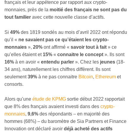
français et leur appétence par rapport aux crypto-
monnaies, près de la
moitié des français
ne sont pas du
tout familier
avec cette nouvelle classe d’actifs.
Si
49%
des 1819 sondés au mois d’avril 2022 ont répondu
qu’il «
ne savaient pas ce qu’étaient les crypto-
monnaies
»,
20%
ont affirmé «
savoir tout à fait
» ce
qu’elles étaient et
15%
«
connaitre le concept
». Ils sont
16%
à en avoir «
entendu parler
». Chez les
jeunes
(18-
34 ans), naturellement les chiffres diffèrent. Ils sont
seulement
39%
à ne pas connaitre
Bitcoin
,
Ethereum
et
consorts.
Alors qu’une
étude de KPMG
sortie début 2022 rapportait
que 8% des français avaient investi dans des
crypto-
monnaies
,
9,6%
des répondants – en majorité des
hommes (68%) – du baromètre de Sia Partners et Finance
Innovation ont déclaré avoir
déjà acheté des actifs