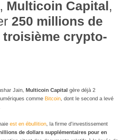
e,
Multicoin Capital
,
ter
250 millions de
n
troisième crypto-
shar Jain,
Multicoin Capital
gère déjà 2
s numériques comme
Bitcoin
, dont le second a levé
.
naie
est en ébullition
, la firme d’investissement
millions de dollars supplémentaires pour en