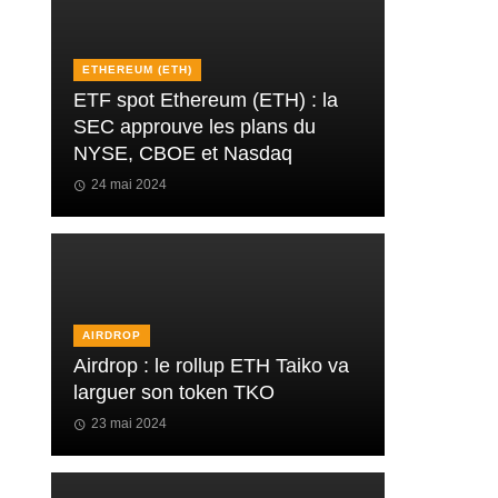
ETHEREUM (ETH)
ETF spot Ethereum (ETH) : la
SEC approuve les plans du
NYSE, CBOE et Nasdaq
24 mai 2024
AIRDROP
Airdrop : le rollup ETH Taiko va
larguer son token TKO
23 mai 2024