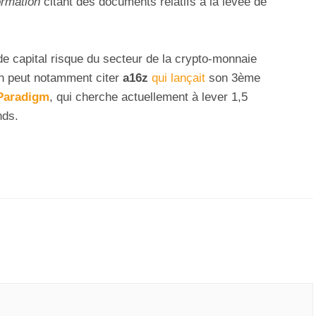
ormation
citant des documents relatifs à la levée de
de capital risque du secteur de la crypto-monnaie
n peut notamment citer
a16z
qui lançait
son 3ème
Paradigm
, qui cherche actuellement à lever 1,5
nds.