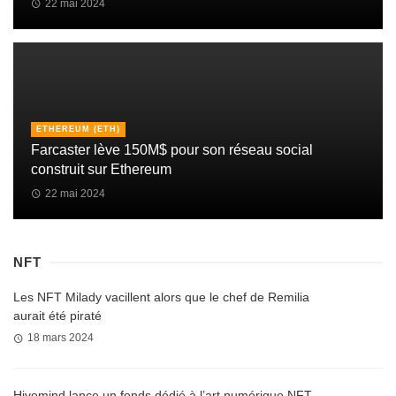
22 mai 2024
ETHEREUM (ETH)
Farcaster lève 150M$ pour son réseau social
construit sur Ethereum
22 mai 2024
NFT
Les NFT Milady vacillent alors que le chef de Remilia
aurait été piraté
18 mars 2024
Hivemind lance un fonds dédié à l’art numérique NFT