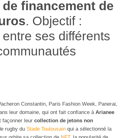
 de financement de
euros
. Objectif :
n entre ses différents
s communautés
Vacheron Constantin, Paris Fashion Week, Panerai,
ns leur domaine, qui ont fait confiance à
Arianee
t façonner leur
collection de jetons non
de rugby du
Stade Toulousain
qui a sélectionné la
ur orbite sa collection de
NFT
, la popularité de