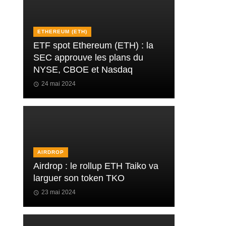
ETHEREUM (ETH)
ETF spot Ethereum (ETH) : la
SEC approuve les plans du
NYSE, CBOE et Nasdaq
24 mai 2024
AIRDROP
Airdrop : le rollup ETH Taiko va
larguer son token TKO
23 mai 2024