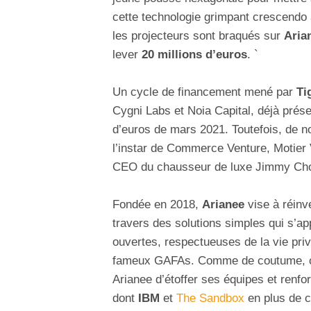
cette technologie grimpant crescendo a
les projecteurs sont braqués sur
Aria
lever
20 millions d’euros
. `
Un cycle de financement mené par
Ti
Cygni Labs et Noia Capital, déjà présen
d’euros de mars 2021. Toutefois, de no
l’instar de Commerce Venture, Motier
CEO du chausseur de luxe Jimmy Ch
Fondée en 2018,
Arianee
vise à réinve
travers des solutions simples qui s’ap
ouvertes, respectueuses de la vie pri
fameux GAFAs. Comme de coutume, ce
Arianee d’étoffer ses équipes et renfo
dont
IBM
et
The Sandbox
en plus de c