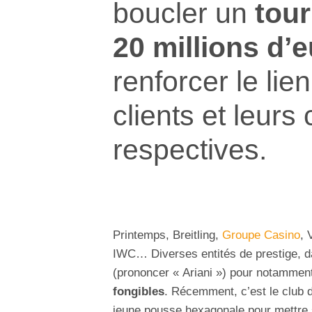
boucler un
tour
20 millions d’
renforcer le lie
clients et leur
respectives.
Printemps, Breitling,
Groupe Casino
, 
IWC… Diverses entités de prestige, da
(prononcer « Ariani ») pour notammen
fongibles
. Récemment, c’est le club 
jeune pousse hexagonale pour mettre s