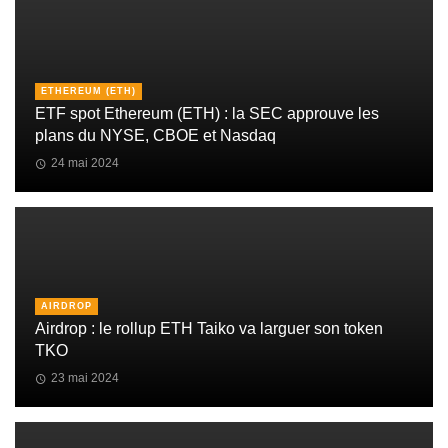
ETHEREUM (ETH)
ETF spot Ethereum (ETH) : la SEC approuve les
plans du NYSE, CBOE et Nasdaq
24 mai 2024
AIRDROP
Airdrop : le rollup ETH Taiko va larguer son token
TKO
23 mai 2024