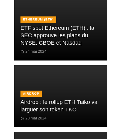
ETHEREUM (ETH)
ETF spot Ethereum (ETH) : la
SEC approuve les plans du
NYSE, CBOE et Nasdaq
24 mai 2024
AIRDROP
Airdrop : le rollup ETH Taiko va
larguer son token TKO
23 mai 2024