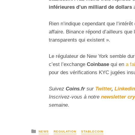
inférieures d’un milliard de dollars
a
Rien n’indique cependant que l’intérêt 
affaire. Binance répond d’ailleurs que 
transparents qui existent ».
Le régulateur de New York semble durci
c’est l’exchange
Coinbase
qui en
a fa
pour des vérifications KYC jugées insu
Suivez
Coins
.fr
sur
Twitter
,
Linkedin
Inscrivez-vous à notre
newsletter cr
semaine.
NEWS
REGULATION
STABLECOIN