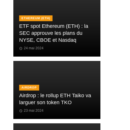
ETHEREUM (ETH)
ETF spot Ethereum (ETH) : la
SEC approuve les plans du
NYSE, CBOE et Nasdaq
24 mai 2024
AIRDROP
Airdrop : le rollup ETH Taiko va
larguer son token TKO
23 mai 2024