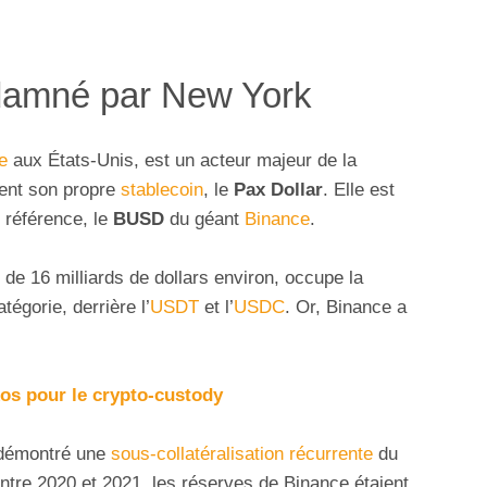
damné par New York
e
aux États-Unis, est un acteur majeur de la
ent son propre
stablecoin
, le
Pax Dollar
. Elle est
e référence, le
BUSD
du géant
Binance
.
n de 16 milliards de dollars environ, occupe la
égorie, derrière l’
USDT
et l’
USDC
. Or, Binance a
os pour le crypto-custody
 démontré une
sous-collatéralisation récurrente
du
entre 2020 et 2021, les réserves de Binance étaient