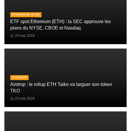
ETHEREUM (ETH)
ETF spot Ethereum (ETH) : la SEC approuve les
plans du NYSE, CBOE et Nasdaq
24 mai 2024
AIRDROP
Airdrop : le rollup ETH Taiko va larguer son token
TKO
23 mai 2024