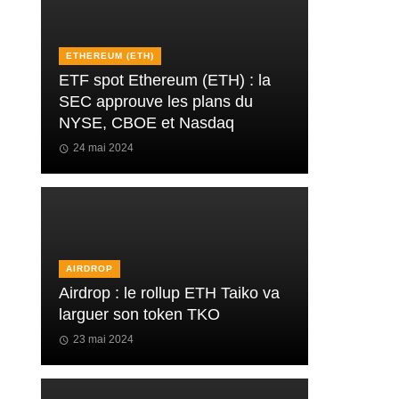
ETHEREUM (ETH)
ETF spot Ethereum (ETH) : la
SEC approuve les plans du
NYSE, CBOE et Nasdaq
24 mai 2024
AIRDROP
Airdrop : le rollup ETH Taiko va
larguer son token TKO
23 mai 2024