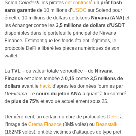
Selon
Coindesk
, les pirates
ont contracté
un
prêt flash
sans garantie
de 10 millions d’
USDC
sur Solend pour
émettre 10 millions de dollars de tokens
Nirvana (ANA)
et
les échanger contre les
3,5 millions de dollars d’USDT
disponibles dans le portefeuille principal de
Nirvana
Finance
. Estimant que les fonds étaient légitimes, le
protocole DeFi a libéré les pièces numériques de son
wallet.
La
TVL
– ou valeur totale verrouillée – de
Nirvana
Finance
est alors tombée à
0,1$
contre
3,5 millions de
dollars
avant le
hack
, d’après les données fournies par
DeFillama
. Le
cours du jeton ANA
a quant à lui sombré
de
plus de 75%
et évolue actuellement sous 2$.
Dernièrement, un certain nombre de protocoles
DeFi
, à
l’image de
Crema Finance
(8M$ volés) ou
Beanstalk
(182M$ volés), ont été victimes d’attaques de type prêt