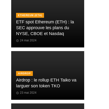
ETHEREUM (ETH)
ETF spot Ethereum (ETH) : la
SEC approuve les plans du
NYSE, CBOE et Nasdaq
24 mai 2024
AIRDROP
Airdrop : le rollup ETH Taiko va
larguer son token TKO
23 mai 2024