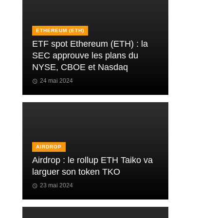
ETHEREUM (ETH)
ETF spot Ethereum (ETH) : la
SEC approuve les plans du
NYSE, CBOE et Nasdaq
24 mai 2024
AIRDROP
Airdrop : le rollup ETH Taiko va
larguer son token TKO
23 mai 2024