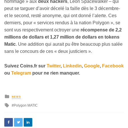
hommage » aux
deux hackers
, Leon Spacewalker – qui
peut se targuer d’avoir décelé la faille dès le 3 décembre-
et le second, resté anonyme, qui ont donné l’alerte. Ces
derniers, pour « services rendus à la nation Polygon », se
sont vus respectivement octroyer une
récompense de 2,2
millions de dollars et 1,27 million de dollars en tokens
Matic
. Une addition qui aurait pu être beaucoup plus salée
sans le concours de ces « deux justiciers ».
Suivez Coins.fr sur
Twitter
,
Linkedin
,
Google
,
Facebook
ou
Telegram
pour ne rien manquer.
NEWS
Polygon MATIC