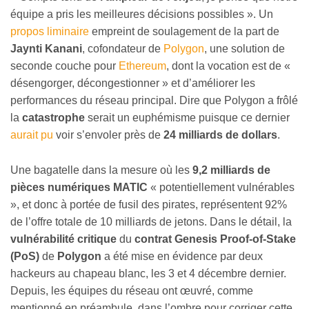
équipe a pris les meilleures décisions possibles ». Un
propos liminaire
empreint de soulagement de la part de
Jaynti Kanani
, cofondateur de
Polygon
, une solution de
seconde couche pour
Ethereum
, dont la vocation est de «
désengorger, décongestionner » et d’améliorer les
performances du réseau principal. Dire que Polygon a frôlé
la
catastrophe
serait un euphémisme puisque ce dernier
aurait pu
voir s’envoler près de
24 milliards de dollars
.
Une bagatelle dans la mesure où les
9,2 milliards de
pièces numériques MATIC
« potentiellement vulnérables
», et donc à portée de fusil des pirates, représentent 92%
de l’offre totale de 10 milliards de jetons. Dans le détail, la
vulnérabilité critique
du
contrat Genesis Proof-of-Stake
(PoS)
de
Polygon
a été mise en évidence par deux
hackeurs au chapeau blanc, les 3 et 4 décembre dernier.
Depuis, les équipes du réseau ont œuvré, comme
mentionné en préambule, dans l’ombre pour corriger cette