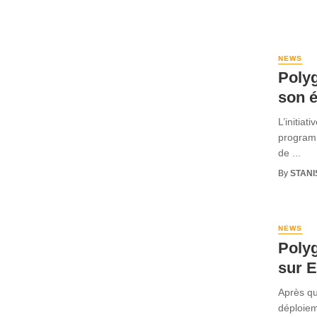
NEWS
Polyg
son 
L’initiat
programm
de ...
By
STANI
NEWS
Polyg
sur 
Après qu
déploiem