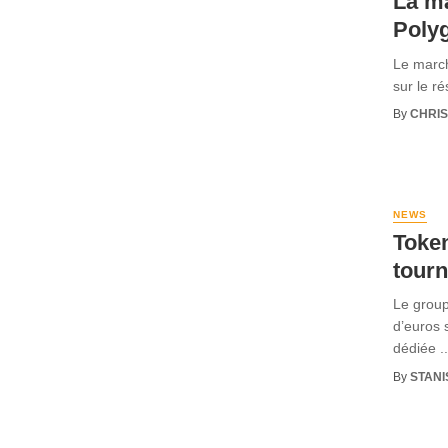
La ma
Poly
Le march
sur le ré
By
CHRI
NEWS
Token
tourn
Le group
d’euros 
dédiée ..
By
STANI