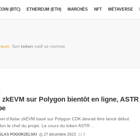
COIN (BTC)
ETHEREUM (ETH)
MARCHÉS
NFT
MÉTAVERSE
reum
. Son
token
natif se nomme
S
 zkEVM sur Polygon bientôt en ligne, ASTR
pe
et d’Astar zkEVM basé sur Polygon CDK devrait être lancé début
lon le chef du projet. Le cours du token ASTR ...
SLAS POGORZELSKI
27 décembre 2023
0