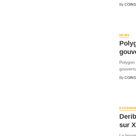
By
COINS
NEWS
Polyg
gouv
Polygon 
gouvern
By
COINS
ECHANG
Derib
sur 
La bours