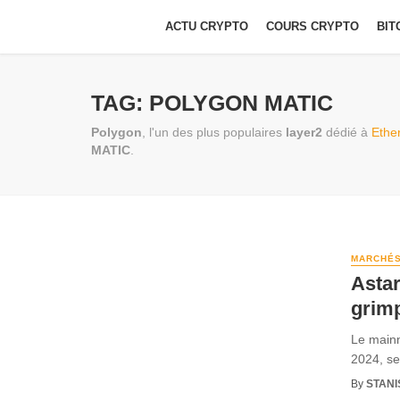
ACTU CRYPTO
COURS CRYPTO
BIT
TAG: POLYGON MATIC
Polygon
, l'un des plus populaires
layer2
dédié à
Ethe
MATIC
.
MARCHÉ
Astar
grim
Le mainn
2024, se
By
STANI