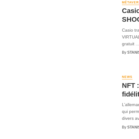
MÉTAVER
Casi
SHOC
Casio tr
VIRTUAL
gratuit ..
By
STANI
NEWS
NFT :
fidél
L’allema
qui perm
divers av
By
STANI