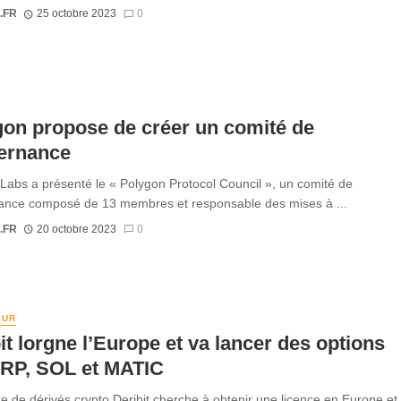
.FR
25 octobre 2023
0
on propose de créer un comité de
ernance
Labs a présenté le « Polygon Protocol Council », un comité de
ance composé de 13 membres et responsable des mises à ...
.FR
20 octobre 2023
0
EUR
it lorgne l’Europe et va lancer des options
XRP, SOL et MATIC
e de dérivés crypto Deribit cherche à obtenir une licence en Europe et