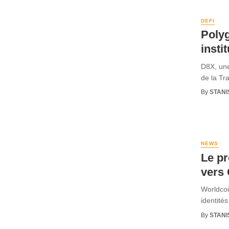
DEFI
Polyg
insti
D8X, une
de la Tr
By
STANI
NEWS
Le pr
vers
Worldcoin
identité
By
STANI