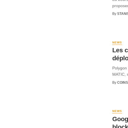
proposer
By
STANI
NEWS
Les c
déplo
Polygon 
MATIC, s
By
COINS
NEWS
Googl
bloc