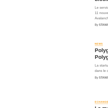
Le servi
11 nouve
Avalanch
By
STANI
NEWS
Polyg
Polyg
La start
dans le 
By
STANI
ECHANG