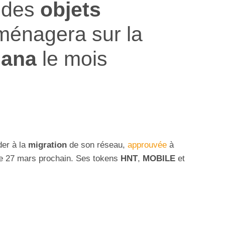
 des
objets
ménagera sur la
lana
le mois
er à la
migration
de son réseau,
approuvée
à
e 27 mars prochain. Ses tokens
HNT
,
MOBILE
et