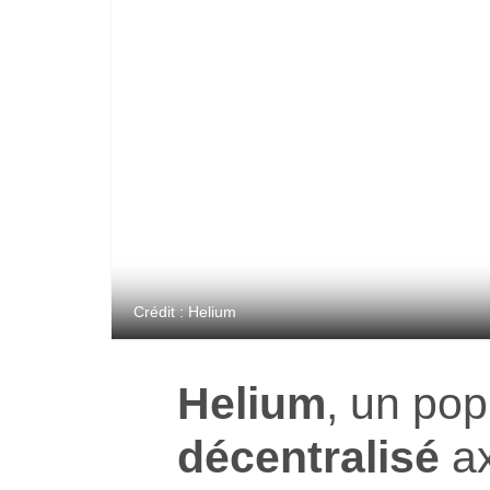
Crédit : Helium
Helium
, un pop
décentralisé
ax