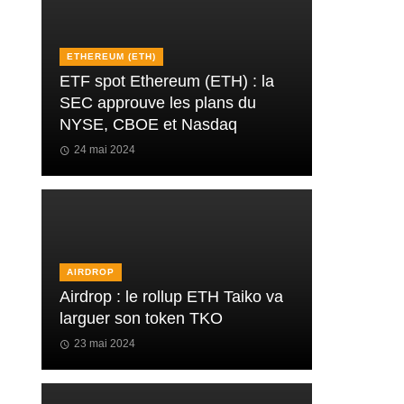
ETHEREUM (ETH)
ETF spot Ethereum (ETH) : la
SEC approuve les plans du
NYSE, CBOE et Nasdaq
24 mai 2024
AIRDROP
Airdrop : le rollup ETH Taiko va
larguer son token TKO
23 mai 2024