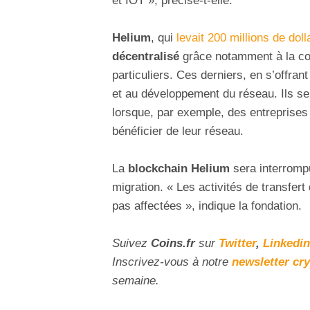
et IOT », précise-t-elle.
Helium
, qui
levait 200 millions de dol
décentralisé
grâce notamment à la co
particuliers. Ces derniers, en s’offra
et au développement du réseau. Ils se
lorsque, par exemple, des entreprises
bénéficier de leur réseau.
La
blockchain Helium
sera interrompu
migration. « Les activités de transfer
pas affectées », indique la fondation.
Suivez
Coins
.fr
sur
Twitter
,
Linkedin
Inscrivez-vous à notre
newsletter cr
semaine.