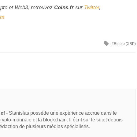
ypto et Web3, retrouvez
Coins
.fr
sur
Twitter
,
am
Ripple (XRP)
hef
- Stanislas possède une expérience accrue dans le
 crypto-monnaie et la blockchain. Il écrit sur le sujet depuis
rédaction de plusieurs médias spécialisés.