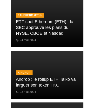
ETHEREUM (ETH)
ETF spot Ethereum (ETH) : la
SEC approuve les plans du
NYSE, CBOE et Nasdaq
24 mai 2024
AIRDROP
Airdrop : le rollup ETH Taiko va
larguer son token TKO
23 mai 2024