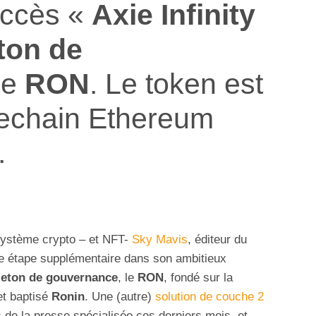
uccès «
Axie Infinity
ton de
 le
RON
. Le token est
dechain Ethereum
.
système crypto – et NFT-
Sky Mavis
, éditeur du
ne étape supplémentaire dans son ambitieux
eton de gouvernance
, le
RON
, fondé sur la
et baptisé
Ronin
. Une (autre)
solution de couche 2
as de la presse spécialisée ces derniers mois, et