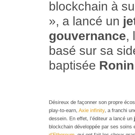
blockchain à s
», a lancé un
je
gouvernance
,
basé sur sa si
baptisée
Ronin
Désireux de façonner son propre éco
play-to-earn,
Axie infinity
, a franchi u
dessein. En effet, l’éditeur a lancé un
j
blockchain développée par ses soins 
d’Ethereum
, qui ont fait les choux gr