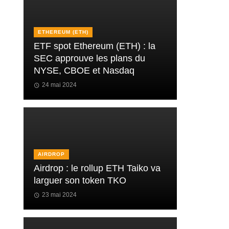
ETHEREUM (ETH)
ETF spot Ethereum (ETH) : la
SEC approuve les plans du
NYSE, CBOE et Nasdaq
24 mai 2024
AIRDROP
Airdrop : le rollup ETH Taiko va
larguer son token TKO
23 mai 2024