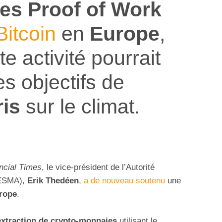
es Proof of Work
Bitcoin
en
Europe
,
e activité pourrait
s objectifs de
ris
sur le climat.
ncial Times
, le vice-président de l’Autorité
(ESMA),
Erik Thedéen
,
a de nouveau soutenu
une
urope
.
extraction de crypto-monnaies
utilisant le