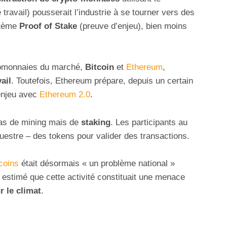
travail) pousserait l’industrie à se tourner vers des
stème
Proof of Stake
(preuve d’enjeu), bien moins
ptomonnaies du marché,
Bitcoin
et
Ethereum
,
ail
. Toutefois, Ethereum prépare, depuis un certain
’enjeu avec
Ethereum 2.0
.
pas de mining mais de
staking
. Les participants au
uestre – des tokens pour valider des transactions.
coins
était désormais « un problème national »
re estimé que cette activité constituait une menace
r le climat
.