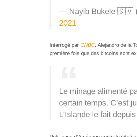
— Nayib Bukele 🇸🇻
2021
Interrogé par
CNBC
, Alejandro de la T
première fois que des bitcoins sont extr
Le minage alimenté pa
certain temps. C’est j
L’Islande le fait depuis
Petit pays d’Amérique centrale situé au